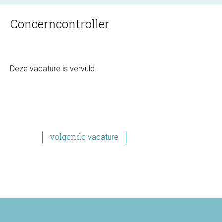
Concerncontroller
Deze vacature is vervuld.
volgende
volgende
pagina
POST
NAVIGATION