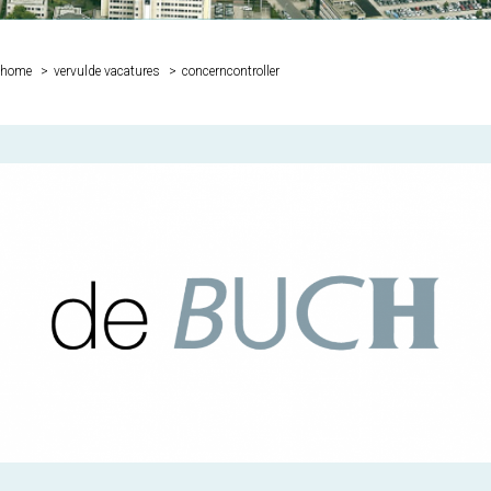
Je bent hier:
home
vervulde vacatures
concerncontroller