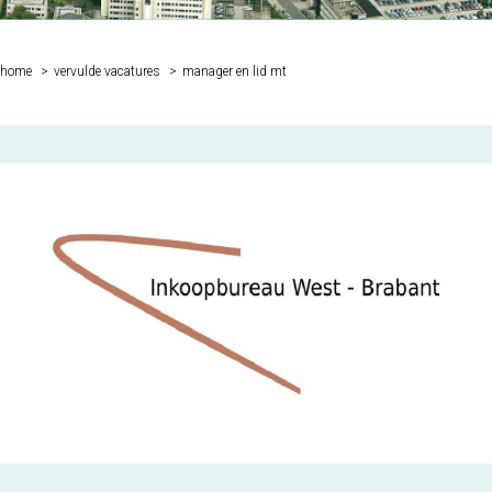
Je bent hier:
home
vervulde vacatures
manager en lid mt