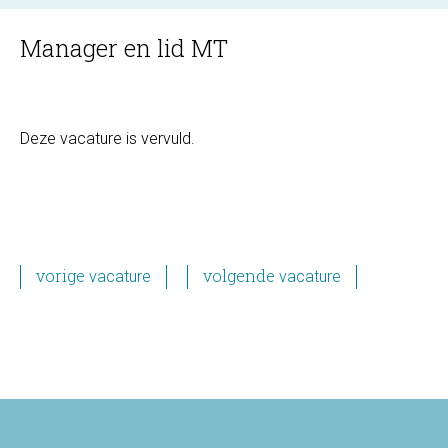
Manager en lid MT
Deze vacature is vervuld.
previous
volgende
vorige
volgende
post:
pagina
POST
NAVIGATION